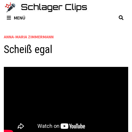
Zum
Inhalt
MENÜ
springen
ANNA-MARIA ZIMMERMANN
Scheiß egal