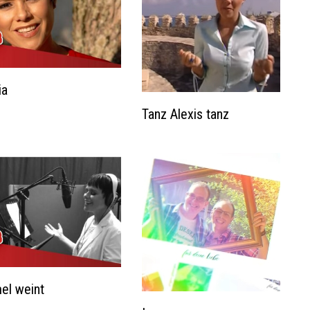
ia
Tanz Alexis tanz
el weint