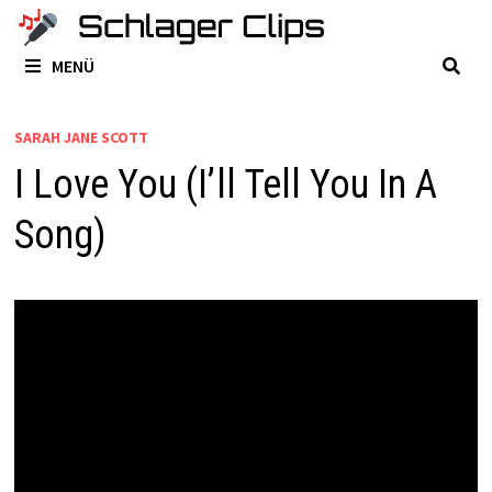
Zum
Inhalt
MENÜ
springen
SARAH JANE SCOTT
I Love You (I’ll Tell You In A
Song)